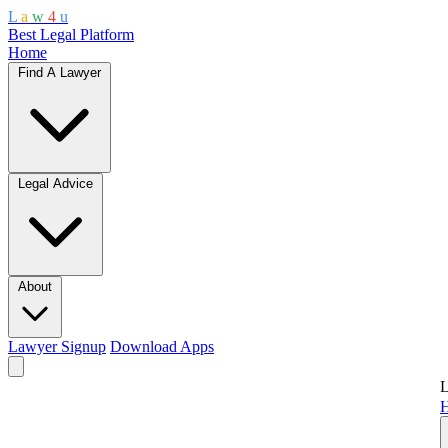
L
a
w
4
u
Best Legal Platform
Home
Find A Lawyer
Legal Advice
About
Lawyer Signup
Download Apps
L