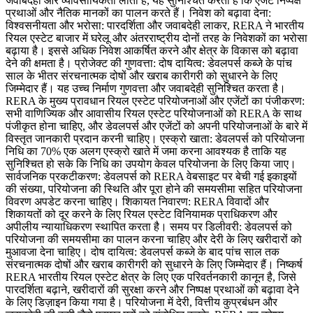
जवाबदेही और व्यावसायिकता लाता है, यह सुनिश्चित करता है कि एजेंट निष्पक्ष
प्रथाओं और नैतिक मानकों का पालन करते हैं। निवेश को बढ़ावा देना:
विश्वसनीयता और भरोसा: पारदर्शिता और जवाबदेही लाकर, RERA ने भारतीय
रियल एस्टेट बाजार में घरेलू और अंतरराष्ट्रीय दोनों तरह के निवेशकों का भरोसा
बढ़ाया है। इससे अधिक निवेश आकर्षित करने और क्षेत्र के विकास को बढ़ावा
देने की क्षमता है। प्रोजेक्ट की गुणवत्ता: दोष दायित्व: डेवलपर्स कब्जे के पांच
साल के भीतर संरचनात्मक दोषों और खराब कारीगरी को सुधारने के लिए
जिम्मेदार हैं। यह उच्च निर्माण गुणवत्ता और जवाबदेही सुनिश्चित करता है।
RERA के मुख्य प्रावधान रियल एस्टेट परियोजनाओं और एजेंटों का पंजीकरण:
सभी वाणिज्यिक और आवासीय रियल एस्टेट परियोजनाओं को RERA के साथ
पंजीकृत होना चाहिए, और डेवलपर्स और एजेंटों को अपनी परियोजनाओं के बारे में
विस्तृत जानकारी प्रदान करनी चाहिए। एस्क्रो खाता: डेवलपर्स को परियोजना
निधि का 70% एक अलग एस्क्रो खाते में जमा करना आवश्यक है ताकि यह
सुनिश्चित हो सके कि निधि का उपयोग केवल परियोजना के लिए किया जाए।
सार्वजनिक प्रकटीकरण: डेवलपर्स को RERA वेबसाइट पर बेची गई इकाइयों
की संख्या, परियोजना की स्थिति और पूरा होने की समयसीमा सहित परियोजना
विवरण अपडेट करना चाहिए। शिकायत निवारण: RERA विवादों और
शिकायतों को दूर करने के लिए रियल एस्टेट विनियामक प्राधिकरण और
अपीलीय न्यायाधिकरण स्थापित करता है। समय पर डिलीवरी: डेवलपर्स को
परियोजना की समयसीमा का पालन करना चाहिए और देरी के लिए खरीदारों को
मुआवजा देना चाहिए। दोष दायित्व: डेवलपर्स कब्जे के बाद पांच साल तक
संरचनात्मक दोषों और खराब कारीगरी को सुधारने के लिए जिम्मेदार हैं। निष्कर्ष
RERA भारतीय रियल एस्टेट क्षेत्र के लिए एक परिवर्तनकारी कानून है, जिसे
पारदर्शिता बढ़ाने, खरीदारों की सुरक्षा करने और निष्पक्ष प्रथाओं को बढ़ावा देने
के लिए डिज़ाइन किया गया है। परियोजना में देरी, वित्तीय कुप्रबंधन और