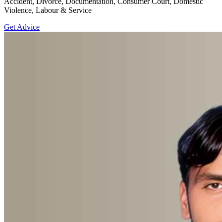
Accident, Divorce, Documentation, Consumer Court, Domestic
Violence, Labour & Service
Get Advice