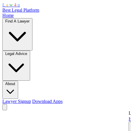
L
a
w
4
u
Best Legal Platform
Home
Find A Lawyer
Legal Advice
About
Lawyer Signup
Download Apps
L