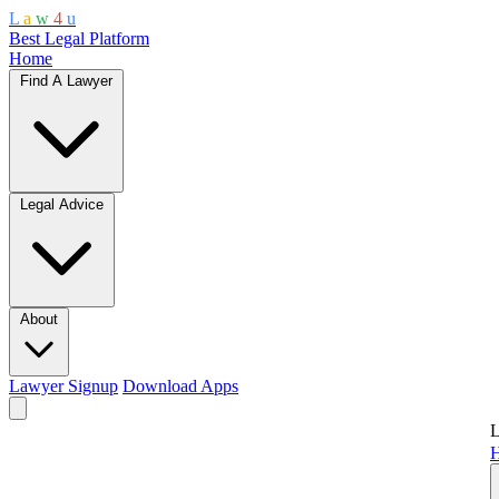
L
a
w
4
u
Best Legal Platform
Home
Find A Lawyer
Legal Advice
About
Lawyer Signup
Download Apps
L